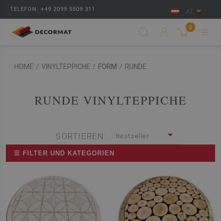
TELEFON: +49 2099 5509 311
AT
0
HOME
/
VINYLTEPPICHE
/
FORM
/
RUNDE
RUNDE VINYLTEPPICHE
SORTIEREN:
Bestseller
☰ FILTER UND KATEGORIEN