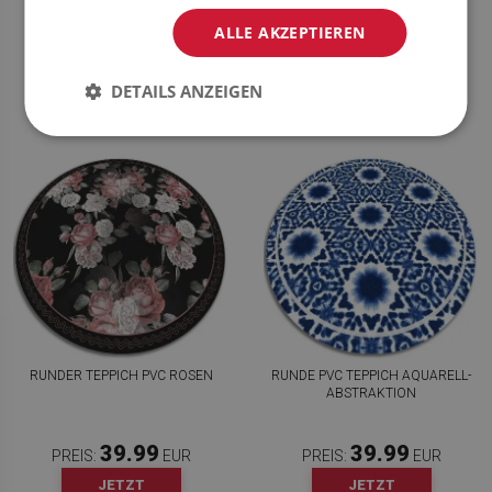
39.99
39.99
ALLE AKZEPTIEREN
PREIS:
EUR
PREIS:
EUR
JETZT
JETZT
KAUFEN
KAUFEN
DETAILS ANZEIGEN
RUNDER TEPPICH PVC ROSEN
RUNDE PVC TEPPICH AQUARELL-
ABSTRAKTION
39.99
39.99
PREIS:
EUR
PREIS:
EUR
JETZT
JETZT