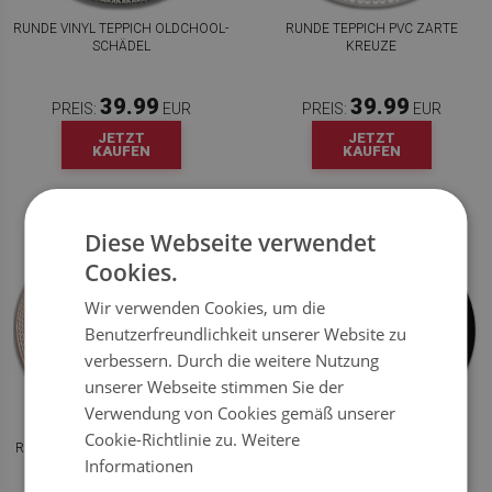
RUNDE VINYL TEPPICH OLDCHOOL-
RUNDE TEPPICH PVC ZARTE
SCHÄDEL
KREUZE
39.99
39.99
PREIS:
EUR
PREIS:
EUR
JETZT
JETZT
KAUFEN
KAUFEN
Diese Webseite verwendet
Cookies.
Wir verwenden Cookies, um die
Benutzerfreundlichkeit unserer Website zu
verbessern. Durch die weitere Nutzung
unserer Webseite stimmen Sie der
Verwendung von Cookies gemäß unserer
Cookie-Richtlinie zu.
Weitere
RUNDE PVC TEPPICH HAWAIISCHE
RUNDE TEPPICH PVC
Informationen
BLÄTTER
FLORISTISCHE LINIEN