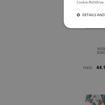
Cookie-Richtlinie
DETAILS ANZ
BOD
BÜR
44.
PREIS: