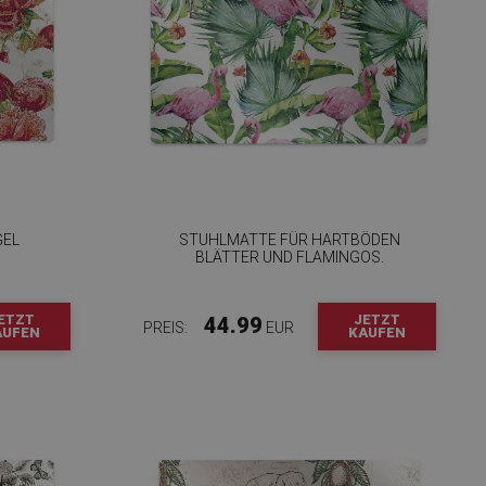
GEL
STUHLMATTE FÜR HARTBÖDEN
BLÄTTER UND FLAMINGOS.
ETZT
JETZT
44.99
PREIS:
EUR
AUFEN
KAUFEN