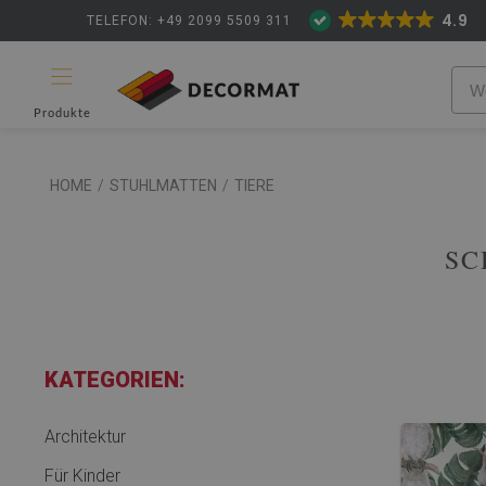
4.9
TELEFON: +49 2099 5509 311
Produkte
HOME
/
STUHLMATTEN
/
TIERE
SC
KATEGORIEN:
Architektur
Für Kinder