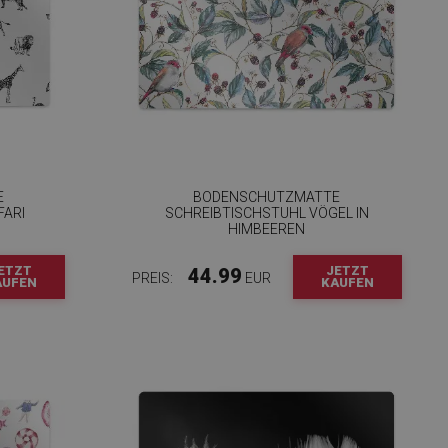
E
BODENSCHUTZMATTE
FARI
SCHREIBTISCHSTUHL VÖGEL IN
HIMBEEREN
ETZT
JETZT
44.99
PREIS:
EUR
AUFEN
KAUFEN