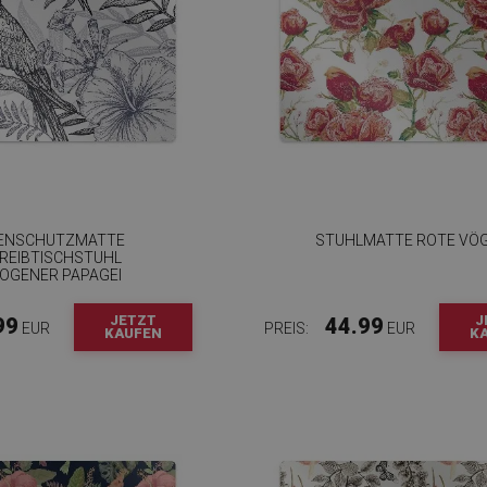
ENSCHUTZMATTE
STUHLMATTE ROTE VÖ
REIBTISCHSTUHL
OGENER PAPAGEI
JETZT
J
99
44.99
EUR
PREIS:
EUR
KAUFEN
K