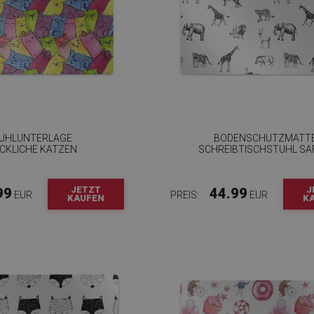
UHLUNTERLAGE
BODENSCHUTZMATT
CKLICHE KATZEN
SCHREIBTISCHSTUHL SA
JETZT
J
99
44.99
EUR
PREIS:
EUR
KAUFEN
K