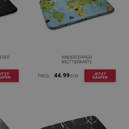
YEDER
KINDERTEPPICH
WELTTIERKARTE
ETZT
JETZT
44.99
PREIS:
EUR
AUFEN
KAUFEN