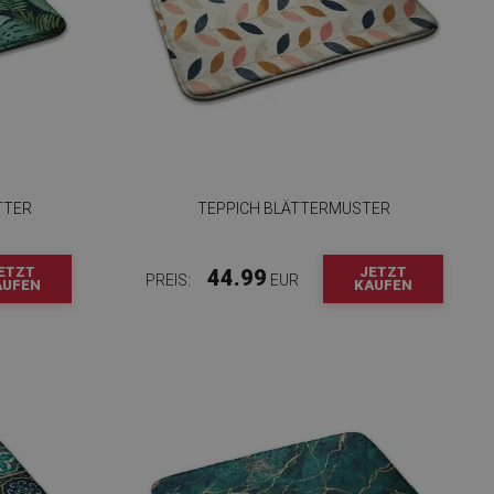
TTER
TEPPICH BLÄTTERMUSTER
ETZT
JETZT
44.99
PREIS:
EUR
AUFEN
KAUFEN