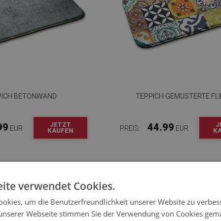
PICH BETONWAND
TEPPICH GEMUSTERTE FL
JETZT
J
99
44.99
EUR
PREIS:
EUR
KAUFEN
K
ite verwendet Cookies.
okies, um die Benutzerfreundlichkeit unserer Website zu verbes
unserer Webseite stimmen Sie der Verwendung von Cookies gem