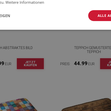
 zu.
Weitere Informationen
EIGEN
ALLE A
H ABSTRAKTES BILD
TEPPICH GEMUSTERT
TEPPICH
JETZT
J
99
44.99
EUR
PREIS:
EUR
KAUFEN
K