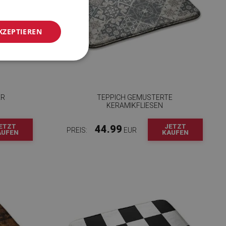
KZEPTIEREN
ER
TEPPICH GEMUSTERTE
KERAMIKFLIESEN
ETZT
JETZT
44.99
PREIS:
EUR
AUFEN
KAUFEN