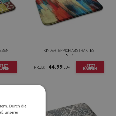
IESEN
KINDERTEPPICH ABSTRAKTES
BILD
ETZT
JETZT
44.99
PREIS:
EUR
AUFEN
KAUFEN
sern. Durch die
äß unserer