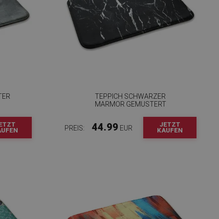
TER
TEPPICH SCHWARZER
MARMOR GEMUSTERT
ETZT
JETZT
44.99
PREIS:
EUR
AUFEN
KAUFEN