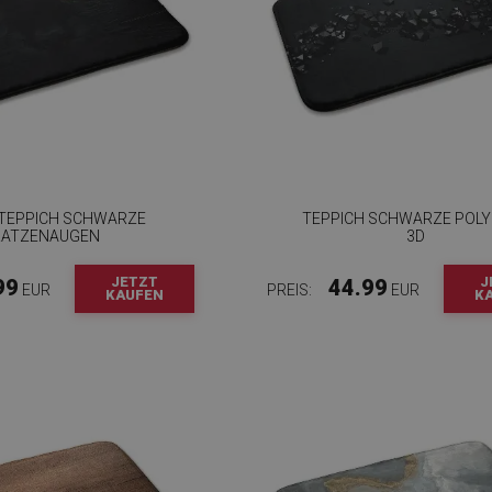
RTEPPICH SCHWARZE
TEPPICH SCHWARZE POL
KATZENAUGEN
3D
JETZT
J
99
44.99
EUR
PREIS:
EUR
KAUFEN
K