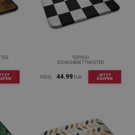
TTER
TEPPICH
SCHACHBRETTMUSTER
ETZT
JETZT
44.99
PREIS:
EUR
AUFEN
KAUFEN