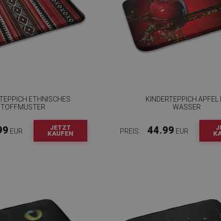
 TEPPICH ETHNISCHES
KINDERTEPPICH APFEL 
STOFFMUSTER
WASSER
JETZT
J
99
44.99
EUR
PREIS:
EUR
KAUFEN
K