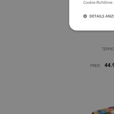
Cookie-Richtlinie
DETAILS ANZ
TEPPIC
44.
PREIS: