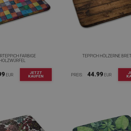
RTEPPICH FARBIGE
TEPPICH HÖLZERNE BRE
HOLZWÜRFEL
JETZT
J
99
44.99
EUR
PREIS:
EUR
KAUFEN
K