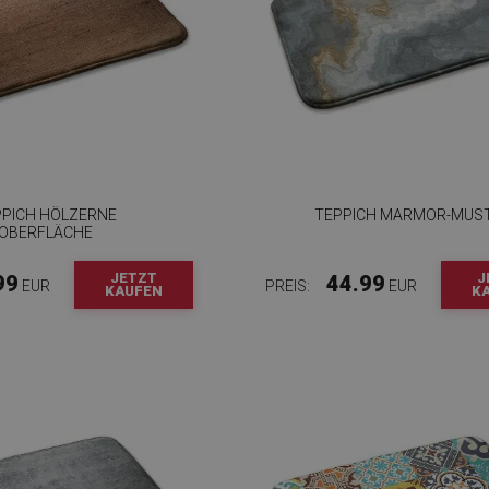
PPICH HÖLZERNE
TEPPICH MARMOR-MUS
OBERFLÄCHE
JETZT
J
99
44.99
EUR
PREIS:
EUR
KAUFEN
K