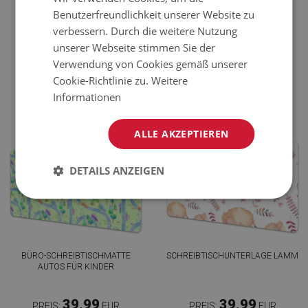
WOLKEN
BALLONS UND LUFTSCHIFFEN
Benutzerfreundlichkeit unserer Website zu
verbessern. Durch die weitere Nutzung
39.99
39.99
PREIS:
EUR
PREIS:
EUR
unserer Webseite stimmen Sie der
JETZT
JETZT
Verwendung von Cookies gemäß unserer
KAUFEN
KAUFEN
Cookie-Richtlinie zu.
Weitere
Informationen
ALLE AKZEPTIEREN
DETAILS ANZEIGEN
BÜRO-SCHREIBTISCHMATTE
SCHREIBTISCHUNTERLAGE LAMM
AUTOS FÜR KINDER
39.99
39.99
PREIS:
EUR
PREIS:
EUR