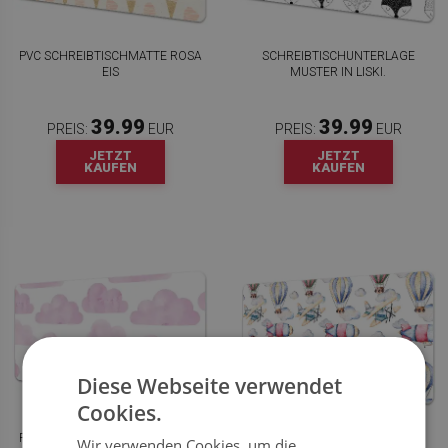
PVC SCHREIBTISCHMATTE ROSA
SCHREIBTISCHUNTERLAGE
EIS
MUSTER IN LISKI.
39.99
39.99
PREIS:
EUR
PREIS:
EUR
JETZT
JETZT
KAUFEN
KAUFEN
Diese Webseite verwendet
Cookies.
PVC SCHREIBTISCHMATTE ROSA
SCHREIBTISCHUNTERLAGE
Wir verwenden Cookies, um die