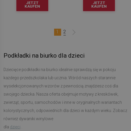
JETZT
JETZT
KAUFEN
KAUFEN
1
2
Podkładki na biurko dla dzieci
Dziecięce podkładki na biurko idealnie sprawdzą się w pokoju
każdego przedszkolaka lub ucznia. Wśród naszych starannie
wyselekcjonowanych wzorów z pewnością znajdziesz coś dla
swojego dziecka. Nasza oferta obejmuje motywy z kreskówek,
zwierząt, sportu, samochodów i inne w oryginalnych wariantach
kolorystycznych, odpowiednich dla dzieci w każdym wieku. Zobacz
również dywaniki winylowe
dla
dzieci
.