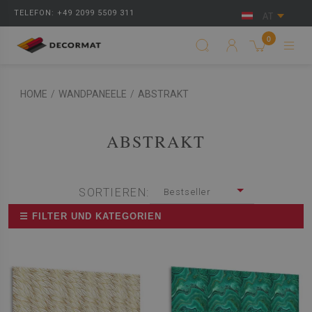
TELEFON: +49 2099 5509 311
AT
0
HOME
/
WANDPANEELE
/
ABSTRAKT
ABSTRAKT
SORTIEREN:
Bestseller
☰ FILTER UND KATEGORIEN