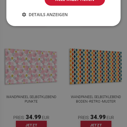
34.99
34.99
PREIS:
EUR
PREIS:
EUR
DETAILS ANZEIGEN
JETZT
JETZT
KAUFEN
KAUFEN
WANDPANEEL SELBSTKLEBEND
WANDPANEEL SELBSTKLEBEND
PUNKTE
BODEN -RETRO -MUSTER
34.99
34.99
PREIS:
EUR
PREIS:
EUR
JETZT
JETZT