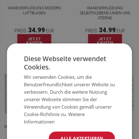
WANDVERKLEIDUNG MODERN
WANDVERKLEIDUNG
LUFTBLASEN
SELBSTKLEBEND LINIEN UND
STERNE
34.99
34.99
PREIS:
EUR
PREIS:
EUR
JETZT
JETZT
KAUFEN
KAUFEN
Diese Webseite verwendet
Cookies.
Wir verwenden Cookies, um die
Benutzerfreundlichkeit unserer Website zu
verbessern. Durch die weitere Nutzung
unserer Webseite stimmen Sie der
Verwendung von Cookies gemäß unserer
Cookie-Richtlinie zu.
Weitere
Informationen
WANDVERKLEIDUNG KUNSTSTOFF
WANDVERKLEIDUNG
SEIFENSCHAUM
SELBSTKLEBEND HÄNDE
ALLE AKZEPTIEREN