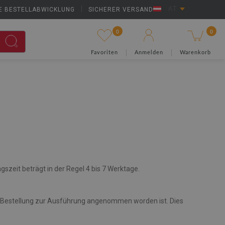
E BESTELLABWICKLUNG
|
SICHERER VERSAND
AT
0
0
Favoriten
Anmelden
Warenkorb
szeit beträgt in der Regel 4 bis 7 Werktage.
 die Bestellung zur Ausführung angenommen worden ist. Dies