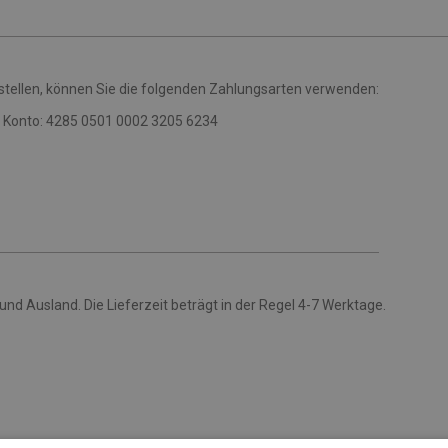
stellen, können Sie die folgenden Zahlungsarten verwenden:
as Konto: 4285 0501 0002 3205 6234
und Ausland. Die Lieferzeit beträgt in der Regel 4-7 Werktage.