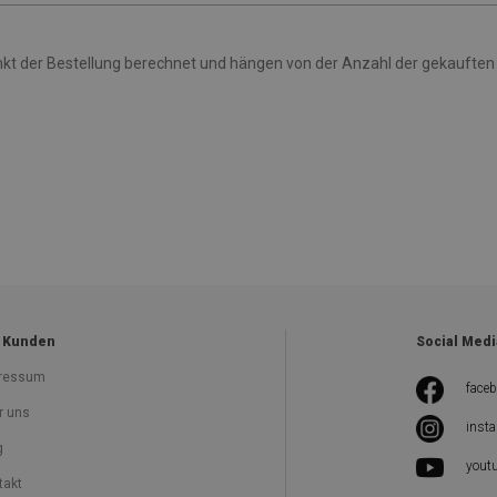
t der Bestellung berechnet und hängen von der Anzahl der gekauften
 Kunden
Social Medi
ressum
face
r uns
inst
g
yout
takt