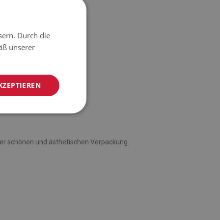
sern. Durch die
äß unserer
KZEPTIEREN
einer schönen und ästhetischen Verpackung.