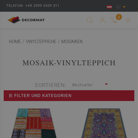
TELEFON: +49 2099 5509 311
AT
0
HOME
/
VINYLTEPPICHE
/
MOSAIKEN
MOSAIK-VINYLTEPPICH
SORTIEREN:
Bestseller
☰ FILTER UND KATEGORIEN