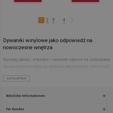
1
2
3
4
...
Dywaniki winylowe jako odpowiedź na
nowoczesne wnętrza
Wysokiej jakości, zmywalne i niezwykle odporne na uszkodzenia
dywany winylowe należą do artykułów dekoracyjnych, które z roku
na rok zyskują na popularności. Pozwalają udekorować przestrzeń
AUFKLAPPEN
w innowacyjny i stylowy sposób – i są dostępne w fantastycznych
kształtach, rozmiarach i wzorach.
Nützliche Informationen
Wybierz dywan, który pasuje do Twojego
stylu.
Rückgabe und beanstandungen
Für Kunden