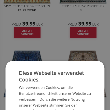
VINYL TEPPICH GEOMETRISCHES
TEPPICH AUF PVC PERSISCHER
PATCHWORK
STIL
39.99
39.99
PREIS:
EUR
PREIS:
EUR
JETZT
JETZT
KAUFEN
KAUFEN
Diese Webseite verwendet
Cookies.
Wir verwenden Cookies, um die
Benutzerfreundlichkeit unserer Website zu
verbessern. Durch die weitere Nutzung
VINYL TEPPICH LÄUFER
VINYL TEPPICH MIETWOST-STIL
ÖSTLICHER STIL
unserer Webseite stimmen Sie der