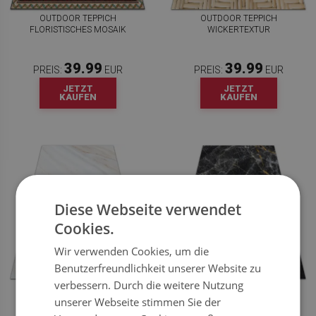
OUTDOOR TEPPICH
OUTDOOR TEPPICH
FLORISTISCHES MOSAIK
WICKERTEXTUR
39.99
39.99
PREIS:
EUR
PREIS:
EUR
JETZT
JETZT
KAUFEN
KAUFEN
Diese Webseite verwendet
Cookies.
Wir verwenden Cookies, um die
Benutzerfreundlichkeit unserer Website zu
verbessern. Durch die weitere Nutzung
OUTDOOR TEPPICH
TEPPICH TERRASSE MARMOR
MARMORWÜSTE
GOLDENE VENEN
unserer Webseite stimmen Sie der