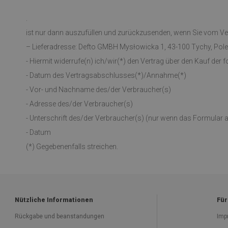
.
ist nur dann auszufüllen und zurückzusenden, wenn Sie vom Ver
– Lieferadresse: Defto GMBH Mysłowicka 1, 43-100 Tychy, Pole
- Hiermit widerrufe(n) ich/wir(*) den Vertrag über den Kauf der
- Datum des Vertragsabschlusses(*)/Annahme(*)
- Vor- und Nachname des/der Verbraucher(s)
- Adresse des/der Verbraucher(s)
- Unterschrift des/der Verbraucher(s) (nur wenn das Formular au
- Datum
(*) Gegebenenfalls streichen.
Nützliche Informationen
Für
Rückgabe und beanstandungen
Imp