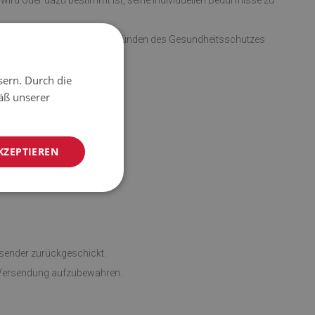
 wird oder dazu bestimmt ist, seine individuellen Bedürfnisse zu
m Öffnen der Verpackung aus Gründen des Gesundheitsschutzes
sern. Durch die
äß unserer
lgen.
KZEPTIEREN
bsender zurückgeschickt.
e Versendung aufzubewahren.