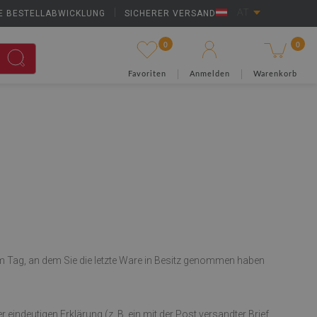
E BESTELLABWICKLUNG
|
SICHERER VERSAND
AT
0
0
Favoriten
Anmelden
Warenkorb
m Tag, an dem Sie die letzte Ware in Besitz genommen haben
ndeutigen Erklärung (z. B. ein mit der Post versandter Brief,