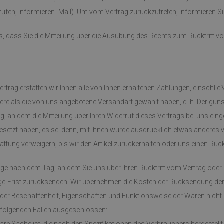
rufen, informieren -Mail). Um vom Vertrag zurückzutreten, informieren Sie
s, dass Sie die Mitteilung über die Ausübung des Rechts zum Rücktritt vo
ertrag erstatten wir Ihnen alle von Ihnen erhaltenen Zahlungen, einschli
ere als die von uns angebotene Versandart gewählt haben, d. h. Der günst
 an dem die Mitteilung über Ihren Widerruf dieses Vertrags bei uns ein
gesetzt haben, es sei denn, mit Ihnen wurde ausdrücklich etwas anderes
ttung verweigern, bis wir den Artikel zurückerhalten oder uns einen Rück
age nach dem Tag, an dem Sie uns über Ihren Rücktritt vom Vertrag oder
-Tage-Frist zurücksenden. Wir übernehmen die Kosten der Rücksendung de
 der Beschaffenheit, Eigenschaften und Funktionsweise der Waren nicht
n folgenden Fällen ausgeschlossen: