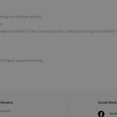
trag zurücktreten wollen)
n.
 folgenden Waren(*) den Vertrag über die Lieferung der folgenden Waren(*
f Papier eingereicht wird)
 Kunden
Social Medi
ressum
face