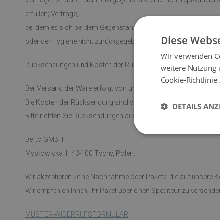
Verträge, bei denen der Liefergegenstand eine nicht reproduzierb
erfüllen; Verträge,
bei dem es sich bei dem Gegenstand der Lieferung um einen in 
Diese Webse
oder der Hygiene nicht zurückgegeben werden kann, wenn die V
Wir verwenden Co
Rücksendungen und Kosten der Rücksendung von Waren
weitere Nutzung 
Cookie-Richtlinie
Der Versand der Ware erfolgt von unserem Lager in Polen aus,
Die Kosten der Rücksendung sind vom Käufer zu tragen.
DETAILS ANZ
Bitte richten Sie Rücksendungen ausschließlich an die folgende
Defto GMBH
Mysłowicka 1, 43-100 Tychy, Polen.
Wir akzeptieren keine Nachnahme oder Pakete, die auf unsere 
Wir empfehlen Ihnen, Ihr Paket über einen Spediteur zu versen
MUSTER-WIDERRUFSFORMULAR