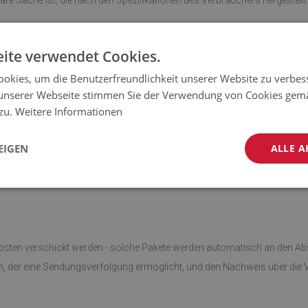
are Sache ist, die nach den Spezifikationen des Verbrauchers hergestellt
einer versiegelten Verpackung gelieferten Artikel handelt, der nach de
ite verwendet Cookies.
erpackung nach der Lieferung geöffnet wurde
okies, um die Benutzerfreundlichkeit unserer Website zu verbes
unserer Webseite stimmen Sie der Verwendung von Cookies gem
 zu.
Weitere Informationen
 daher muss auch die Rücksendung an unsere Lageradresse in Polen erfo
EIGEN
ALLE A
 Adresse:
Kosten verschickt werden - solche Pakete werden automatisch an den A
den, der eine Sendungsverfolgung ermöglicht, und den Nachweis über di