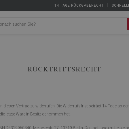
14 TAGE RÜCKGABERECHT
|
SCHNELL
RÜCKTRITTSRECHT
diesen Vertrag zu widerrufen. Die Widerrufsfrist beträgt 14 Tage ab de
, die letzte Ware in Besitz genommen hat.
319960340, Meinekestr. 27, 10719 Berlin, Deutschland) mittels einer ei