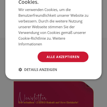
Cookies.
Anleitungen für Tisch- und Stuhlmatten
Wir verwenden Cookies, um die
Anleitung für Teppiche
Benutzerfreundlichkeit unserer Website zu
verbessern. Durch die weitere Nutzung
Verlegeanleitung für transparente Matten
unserer Webseite stimmen Sie der
Verwendung von Cookies gemäß unserer
Cookie-Richtlinie zu.
Weitere
Informationen
Nützliche Informationen
ALLE AKZEPTIEREN
Rückgabe und beanstandungen
Für Kunden
Satzung
DETAILS ANZEIGEN
Impressum
Datenschutzerklärung
Social Media
Über uns
Lieferung
Blog
Rücktrittsrecht
facebook
Kontakt
Zahlungen
Newsletter
instagram
Fragen & Antworten
youtube
Sie erhalten -2 EURO Rabatt auf Ihre Einkäufe!
Montageanleitung