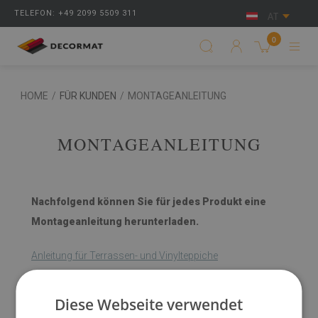
TELEFON: +49 2099 5509 311
AT
0
HOME
/
FÜR KUNDEN
/
MONTAGEANLEITUNG
MONTAGEANLEITUNG
Nachfolgend können Sie für jedes Produkt eine
Montageanleitung herunterladen.
Anleitung für Terrassen- und Vinylteppiche
Anleitungen für Vinylplatten und -fliesen
Diese Webseite verwendet