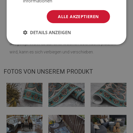
Informationen
♦
Farbtöne von Teppichen können geringfügig von der
ALLE AKZEPTIEREN
Visualisierung abweichen.
DETAILS ANZEIGEN
♦
Die Matte ist für die Verwendung auf einer harten Oberfläche
ausgelegt. Wenn es auf einer weichen Oberfläche platziert
wird, kann es sich verbiegen und verschieben.
FOTOS VON UNSEREM PRODUKT