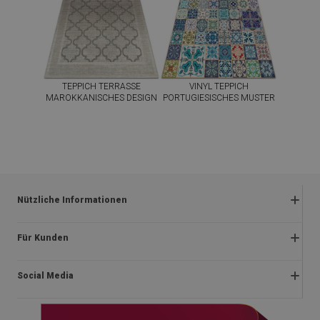
TEPPICH TERRASSE
VINYL TEPPICH
MAROKKANISCHES DESIGN
PORTUGIESISCHES MUSTER
39.99
39.99
PREIS:
EUR
PREIS:
EUR
JETZT
JETZT
KAUFEN
KAUFEN
Nützliche Informationen
Rückgabe und beanstandungen
Für Kunden
Satzung
Impressum
Datenschutzerklärung
Social Media
Über uns
Lieferung
Blog
Rücktrittsrecht
facebook