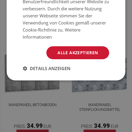
Benutzerfreundlichkeit unserer Website zu
verbessern. Durch die weitere Nutzung
34.99
34.99
PREIS:
EUR
PREIS:
EUR
unserer Webseite stimmen Sie der
JETZT
JETZT
Verwendung von Cookies gemäß unserer
KAUFEN
KAUFEN
Cookie-Richtlinie zu.
Weitere
Informationen
ALLE AKZEPTIEREN
DETAILS ANZEIGEN
WANDPANEEL BETONBODEN
WANDPANEEL
STEINFLICKUNGSMITTEL
34.99
34.99
PREIS:
EUR
PREIS:
EUR