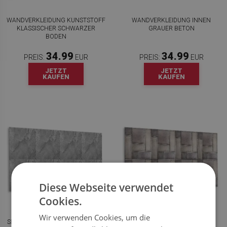
WANDVERKLEIDUNG KUNSTSTOFF
WANDVERKLEIDUNG INNEN
KLASSISCHER SCHWARZER
GRAUER BETON
BODEN
34.99
34.99
PREIS:
EUR
PREIS:
EUR
JETZT
JETZT
KAUFEN
KAUFEN
Diese Webseite verwendet
Cookies.
WANDVERKLEIDUNG
WANDPANEEL BLECHTEXTUR
Wir verwenden Cookies, um die
SELBSTKLEBEND STEINSTRUKTUR