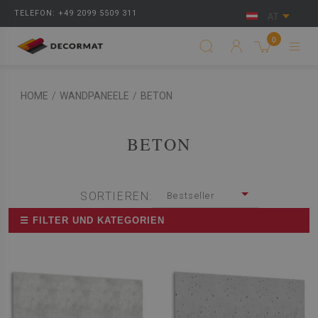
TELEFON: +49 2099 5509 311
AT
0
HOME
/
WANDPANEELE
/
BETON
BETON
SORTIEREN:
Bestseller
☰ FILTER UND KATEGORIEN