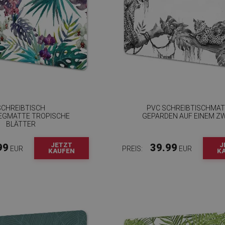
SCHREIBTISCH
PVC SCHREIBTISCHMA
EGMATTE TROPISCHE
GEPARDEN AUF EINEM Z
BLÄTTER
JETZT
J
99
39.99
EUR
PREIS:
EUR
KAUFEN
K