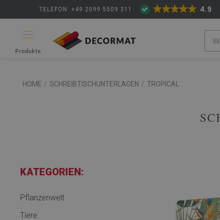
4.9
TELEFON: +49 2099 5509 311
Produkte
HOME
/
SCHREIBTISCHUNTERLAGEN
/
TROPICAL
SC
KATEGORIEN:
Pflanzenwelt
Tiere