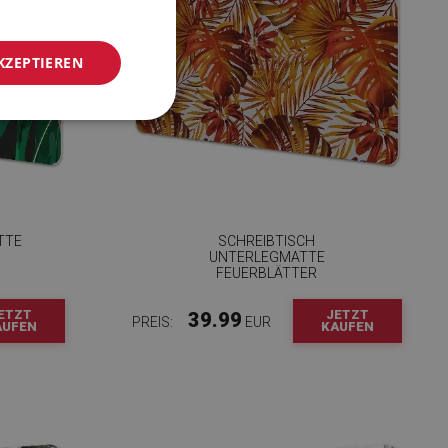
KZEPTIEREN
TTE
SCHREIBTISCH
UNTERLEGMATTE
FEUERBLÄTTER
ETZT
JETZT
39.99
PREIS:
EUR
AUFEN
KAUFEN