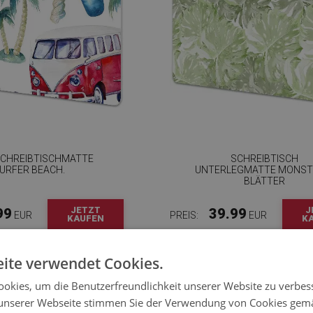
SCHREIBTISCHMATTE
SCHREIBTISCH
URFER BEACH.
UNTERLEGMATTE MONST
BLÄTTER
JETZT
J
99
39.99
EUR
PREIS:
EUR
KAUFEN
K
ite verwendet Cookies.
okies, um die Benutzerfreundlichkeit unserer Website zu verbes
unserer Webseite stimmen Sie der Verwendung von Cookies gem