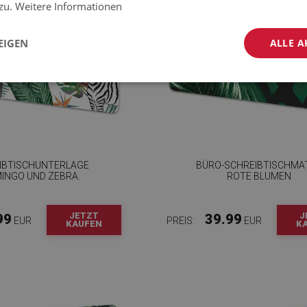
 zu.
Weitere Informationen
EIGEN
ALLE A
IBTISCHUNTERLAGE
BÜRO-SCHREIBTISCHMA
INGO UND ZEBRA.
ROTE BLUMEN
JETZT
J
99
39.99
EUR
PREIS:
EUR
KAUFEN
K