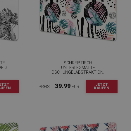
TTE
SCHREIBTISCH
WEIG
UNTERLEGMATTE
DSCHUNGELABSTRAKTION.
ETZT
JETZT
39.99
PREIS:
EUR
AUFEN
KAUFEN