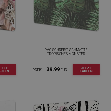
PVC SCHREIBTISCHMATTE
TROPISCHES MONSTER
ETZT
JETZT
39.99
PREIS:
EUR
AUFEN
KAUFEN