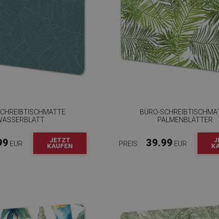
SCHREIBTISCHMATTE
BÜRO-SCHREIBTISCHMA
WASSERBLATT
PALMENBLÄTTER
JETZT
J
99
39.99
EUR
PREIS:
EUR
KAUFEN
K