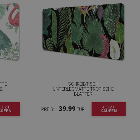
TTE
SCHREIBTISCH
S.
UNTERLEGMATTE TROPISCHE
BLÄTTER
ETZT
JETZT
39.99
PREIS:
EUR
AUFEN
KAUFEN