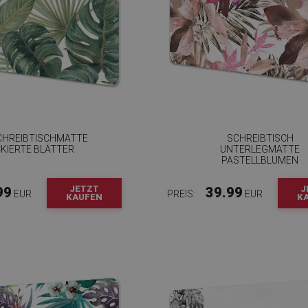
CHREIBTISCHMATTE
SCHREIBTISCH
KIERTE BLÄTTER
UNTERLEGMATTE
PASTELLBLUMEN
JETZT
J
99
39.99
EUR
PREIS:
EUR
KAUFEN
K