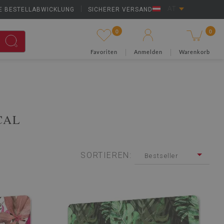
E BESTELLABWICKLUNG
|
SICHERER VERSAND
AT
0
0
Favoriten
Anmelden
Warenkorb
CAL
SORTIEREN:
Bestseller