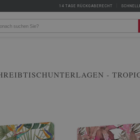
14 TAGE RÜCKGABERECHT
|
SCHNELL
HREIBTISCHUNTERLAGEN - TROPI