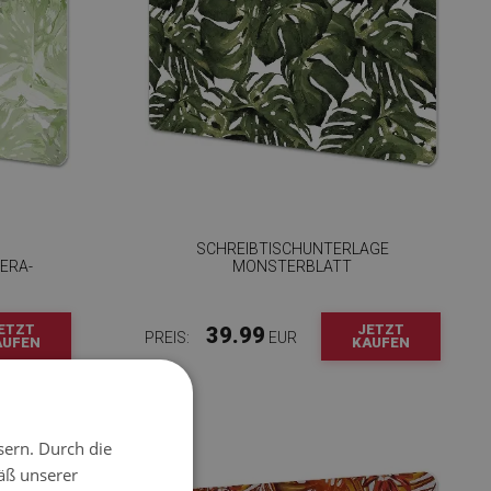
SCHREIBTISCHUNTERLAGE
ERA-
MONSTERBLATT
ETZT
JETZT
39.99
PREIS:
EUR
AUFEN
KAUFEN
sern. Durch die
äß unserer