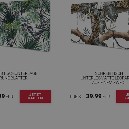
IBTISCHUNTERLAGE
SCHREIBTISCH
RÜNE BLÄTTER
UNTERLEGMATTE LEOPA
AUF EINEM ZWEIG
JETZT
J
99
39.99
EUR
PREIS:
EUR
KAUFEN
K