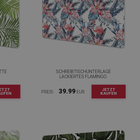
TTE
SCHREIBTISCHUNTERLAGE
LACKIERTES FLAMINGO.
ETZT
JETZT
39.99
PREIS:
EUR
AUFEN
KAUFEN