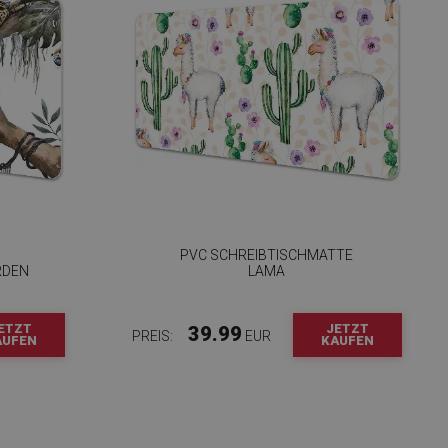
PVC SCHREIBTISCHMATTE
RDEN
LAMA
ETZT
JETZT
39.99
PREIS:
EUR
AUFEN
KAUFEN