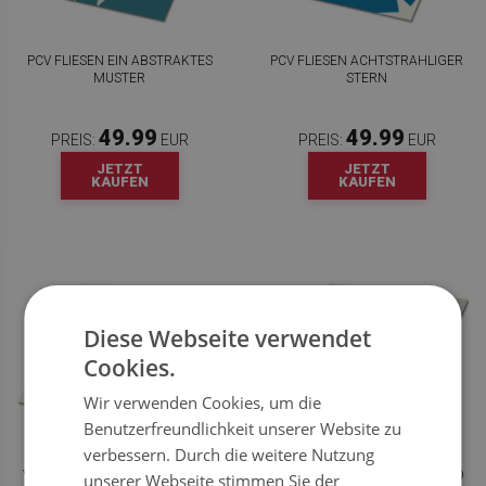
PCV FLIESEN EIN ABSTRAKTES
PCV FLIESEN ACHTSTRAHLIGER
MUSTER
STERN
49.99
49.99
PREIS:
EUR
PREIS:
EUR
JETZT
JETZT
KAUFEN
KAUFEN
Diese Webseite verwendet
Cookies.
Wir verwenden Cookies, um die
Benutzerfreundlichkeit unserer Website zu
verbessern. Durch die weitere Nutzung
VINYL FLIESEN SELBSTKLEBEND
VINYL FLIESEN SELBSTKLEBEND
unserer Webseite stimmen Sie der