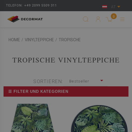
TELEFON: +49 2099 5509 311
AT
0
HOME
/
VINYLTEPPICHE
/
TROPISCHE
TROPISCHE VINYLTEPPICHE
SORTIEREN:
Bestseller
☰ FILTER UND KATEGORIEN