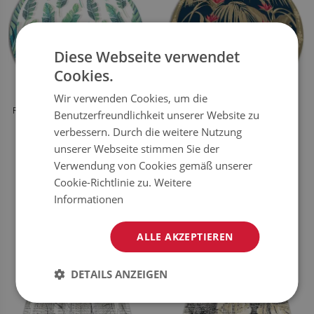
Diese Webseite verwendet
Cookies.
Wir verwenden Cookies, um die
RUNDE TEPPICH PVC TROPISCHE
RUNDE VINYL TEPPICH LÄUFER
Benutzerfreundlichkeit unserer Website zu
BLÄTTER
EXOTISCHE VEGETATION
verbessern. Durch die weitere Nutzung
unserer Webseite stimmen Sie der
39.99
39.99
PREIS:
EUR
PREIS:
EUR
Verwendung von Cookies gemäß unserer
Cookie-Richtlinie zu.
Weitere
JETZT
JETZT
KAUFEN
KAUFEN
Informationen
ALLE AKZEPTIEREN
DETAILS ANZEIGEN