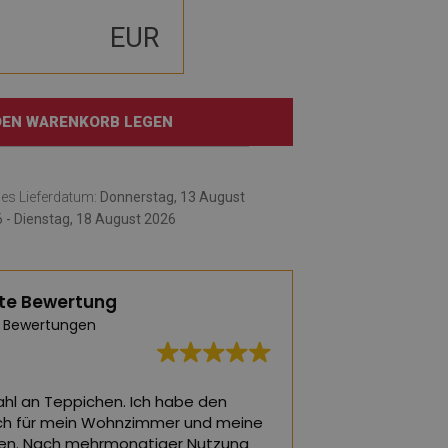
EUR
 DEN WARENKORB LEGEN
hes Lieferdatum:
Donnerstag, 13 August
 - Dienstag, 18 August 2026
te Bewertung
 Bewertungen
hl an Teppichen. Ich habe den
Die schönsten Tepp
ch für mein Wohnzimmer und meine
ein Wohnzimmer o
en. Nach mehrmonatiger Nutzung