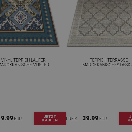
VINYL TEPPICH LÄUFER
TEPPICH TERRASSE
MAROKKANISCHE MUSTER
MAROKKANISCHES DESI
JETZT
J
39.99
39.99
EUR
PREIS:
EUR
KAUFEN
K