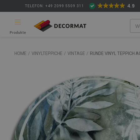
4.9
TELEFON: +49 2099 5509 311
Produkte
HOME
/
VINYLTEPPICHE
/
VINTAGE
/
RUNDE VINYL TEPPICH 