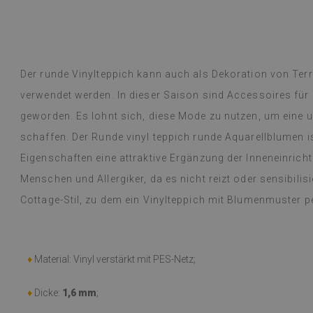
ge- und Boho-Teppichen mit floralen
(Von Google üb
ntschied mich für einen Vintage-
rsischen Stil und einen runden Boho-
lattmuster. Die Teppiche sind
Dyed B
hr
vor 1 Jahr
legant und praktisch, vor allem für ein
Der runde Vinylteppich kann auch als Dekoration von Ter
verwendet werden. In dieser Saison sind Accessoires für 
übersetzt,
siehe Original
)
geworden. Es lohnt sich, diese Mode zu nutzen, um eine 
schaffen. Der Runde vinyl teppich runde Aquarellblumen is
Eigenschaften eine attraktive Ergänzung der Inneneinrichtu
Menschen und Allergiker, da es nicht reizt oder sensibilisi
Cottage-Stil, zu dem ein Vinylteppich mit Blumenmuster pe
♦
Material: Vinyl verstärkt mit PES-Netz;
♦
Dicke:
1,6 mm
;