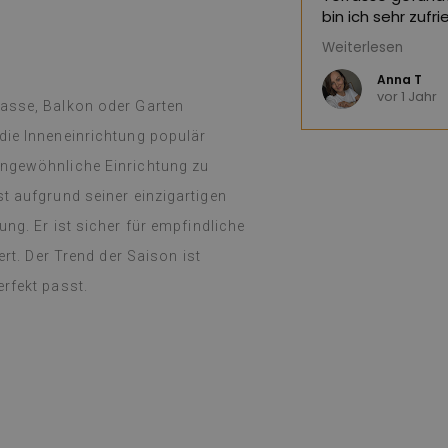
ersetzt,
siehe Original
)
bin ich sehr zuf
diesen Laden nu
Weiterlesen
(Von Google übe
Anna T
vor 1 Jahr
rasse, Balkon oder Garten
die Inneneinrichtung populär
ungewöhnliche Einrichtung zu
t aufgrund seiner einzigartigen
ng. Er ist sicher für empfindliche
ert. Der Trend der Saison ist
rfekt passt.