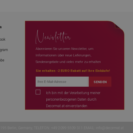
a
Newsletter
book
Abonnieren Sie unseren Newsletter, um
agram
Informationen über neue Lieferungen,
ube
Sonderangebote und vieles mehr zu erhalten
Sie erhalten -2 EURO Rabatt auf Ihre Einkäufe!
SENDEN
Ich bin mit der Verarbeitung meiner
personenbezogenen Daten durch
Decormat.at einverstanden
 14195 Berlin, Germany, TELEFON: +49 2099 5509 311 EMAIL:
info@decormat.at