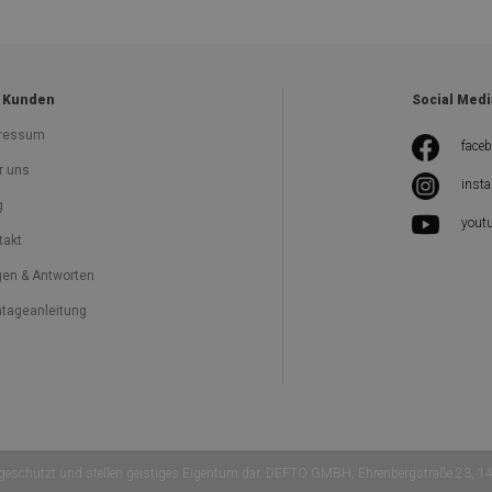
 Kunden
Social Medi
ressum
face
r uns
inst
g
yout
takt
gen & Antworten
tageanleitung
h geschützt und stellen geistiges Eigentum dar. DEFTO GMBH, Ehrenbergstraße 23,