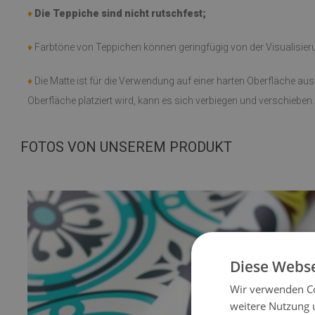
♦
Die Teppiche sind nicht rutschfest;
♦
Farbtöne von Teppichen können geringfügig von der Visualisie
♦
Die Matte ist für die Verwendung auf einer harten Oberfläche au
Oberfläche platziert wird, kann es sich verbiegen und verschieben.
FOTOS VON UNSEREM PRODUKT
Diese Webse
Wir verwenden Co
weitere Nutzung 