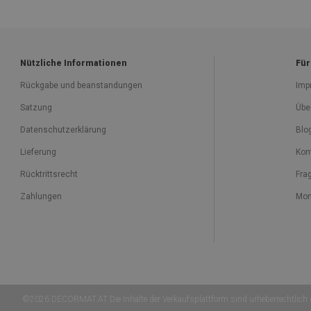
Nützliche Informationen
Für
Rückgabe und beanstandungen
Imp
Satzung
Übe
Datenschutzerklärung
Blo
Lieferung
Kon
Rücktrittsrecht
Fra
Zahlungen
Mon
©2026 DECORMAT.AT Die Inhalte der Verkaufsplattform sind urheberrechtlic