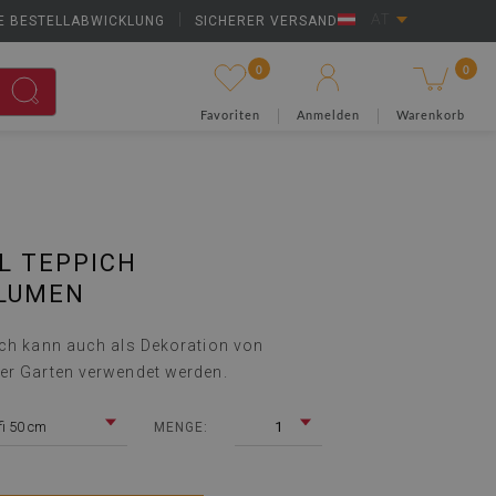
E BESTELLABWICKLUNG
|
SICHERER VERSAND
AT
0
0
Favoriten
Anmelden
Warenkorb
L TEPPICH
LUMEN
ich kann auch als Dekoration von
er Garten verwendet werden.
fi 50 cm
1
MENGE: