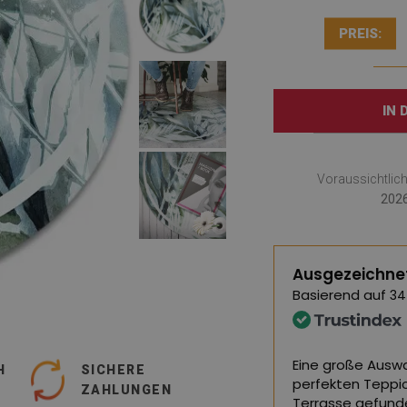
PREIS:
IN
Voraussichtlic
2026
Ausgezeichne
Basierend auf
34
nd von hervorragender Qualität, ich
Eine große Auswa
H
SICHERE
en.
perfekten Teppi
ZAHLUNGEN
Terrasse gefund