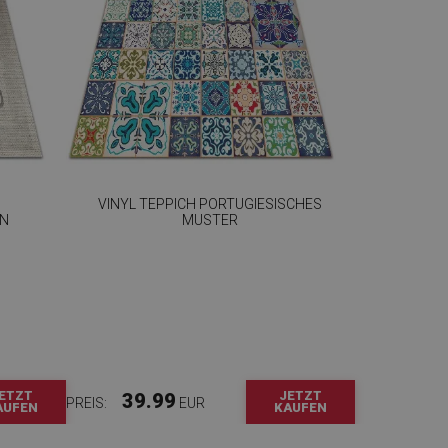
VINYL TEPPICH PORTUGIESISCHES
GN
MUSTER
ETZT
JETZT
39.99
PREIS:
EUR
AUFEN
KAUFEN