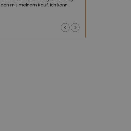
rieden mit meinem Kauf. Ich kann
(Von Google über
r empfehlen.
rsetzt,
siehe Original
)
Justyna J
vor 1 Jahr