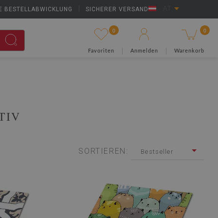
E BESTELLABWICKLUNG
|
SICHERER VERSAND
AT
0
0
Favoriten
Anmelden
Warenkorb
TIV
SORTIEREN:
Bestseller