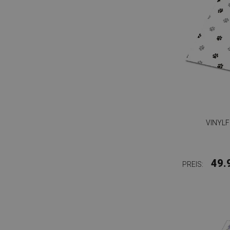
VINYLF
49.
PREIS: