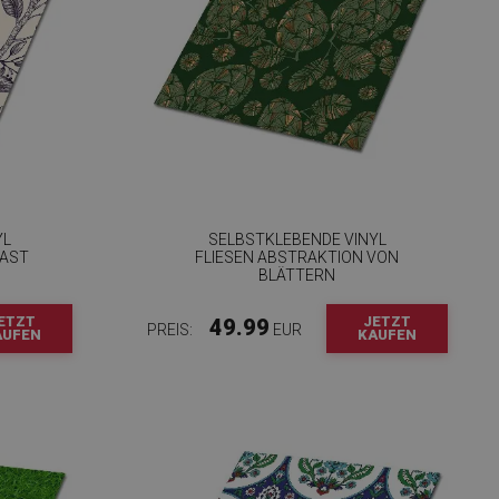
YL
SELBSTKLEBENDE VINYL
 AST
FLIESEN ABSTRAKTION VON
BLÄTTERN
ETZT
JETZT
49.99
PREIS:
EUR
AUFEN
KAUFEN