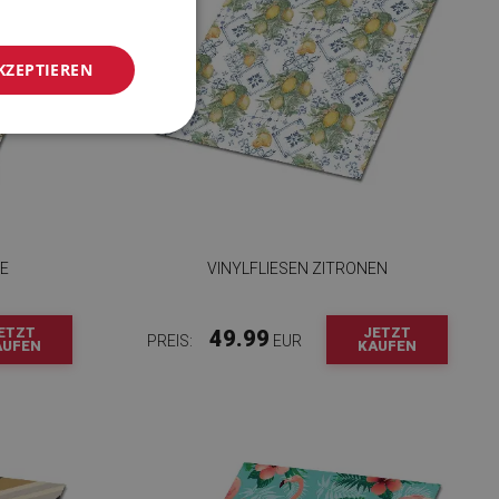
KZEPTIEREN
NE
VINYLFLIESEN ZITRONEN
ETZT
JETZT
49.99
PREIS:
EUR
AUFEN
KAUFEN