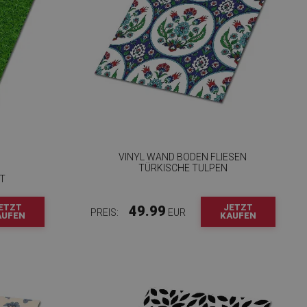
VINYL WAND BODEN FLIESEN
TÜRKISCHE TULPEN
T
ETZT
JETZT
49.99
PREIS:
EUR
AUFEN
KAUFEN