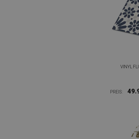
VINYL F
49.
PREIS: