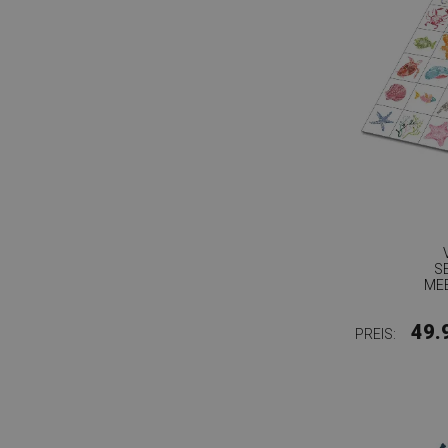
S
ME
49.
PREIS: