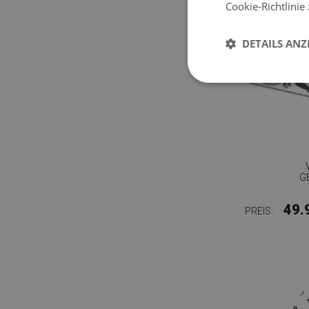
Cookie-Richtlinie
DETAILS ANZ
G
49.
PREIS: