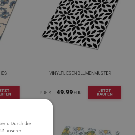
HES
VINYLFLIESEN BLUMENMUSTER
ETZT
JETZT
49.99
PREIS:
EUR
AUFEN
KAUFEN
sern. Durch die
äß unserer