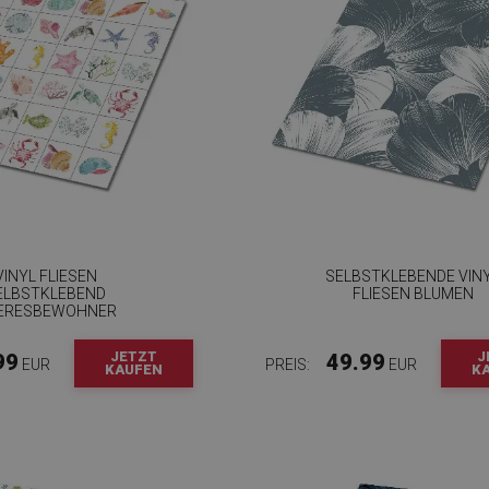
VINYL FLIESEN
SELBSTKLEBENDE VIN
ELBSTKLEBEND
FLIESEN BLUMEN
ERESBEWOHNER
JETZT
J
99
49.99
EUR
PREIS:
EUR
KAUFEN
K