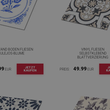
WAND BODEN FLIESEN
VINYL FLIESEN
ZULEJOS-BLUME
SELBSTKLEBEND
BLATTVERZIERUNG
JETZT
J
99
49.99
EUR
PREIS:
EUR
KAUFEN
K