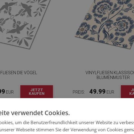
 FLIESEN DIE VÖGEL
VINYLFLIESEN KLASSISC
BLUMENMUSTER
JETZT
J
99
49.99
EUR
PREIS:
EUR
KAUFEN
K
ite verwendet Cookies.
okies, um die Benutzerfreundlichkeit unserer Website zu verbes
unserer Webseite stimmen Sie der Verwendung von Cookies gem