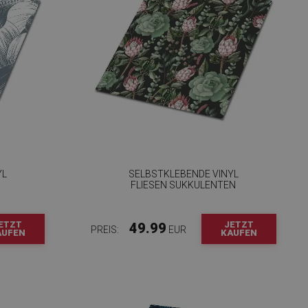
YL
SELBSTKLEBENDE VINYL
FLIESEN SUKKULENTEN
ETZT
JETZT
49.99
PREIS:
EUR
AUFEN
KAUFEN