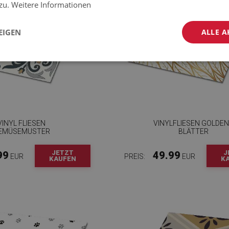
 zu.
Weitere Informationen
EIGEN
ALLE A
VINYL FLIESEN
VINYLFLIESEN GOLDE
EMÜSEMUSTER
BLÄTTER
JETZT
J
99
49.99
EUR
PREIS:
EUR
KAUFEN
K