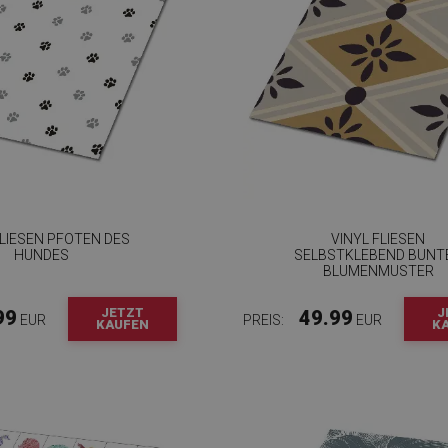
LIESEN PFOTEN DES
VINYL FLIESEN
HUNDES
SELBSTKLEBEND BUNT
BLUMENMUSTER
JETZT
J
99
49.99
EUR
PREIS:
EUR
KAUFEN
K