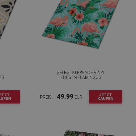
SELBSTKLEBENDE VINYL
ES
FLIESEN FLAMINGOS
ETZT
JETZT
49.99
PREIS:
EUR
AUFEN
KAUFEN