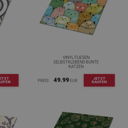
VINYL FLIESEN
SELBSTKLEBEND BUNTE
KATZEN
ETZT
JETZT
49.99
PREIS:
EUR
AUFEN
KAUFEN