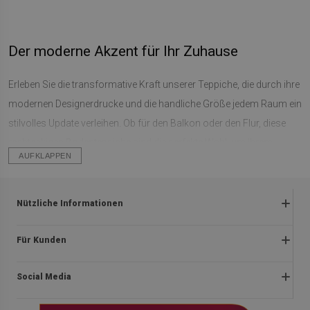
Der moderne Akzent für Ihr Zuhause
Erleben Sie die transformative Kraft unserer Teppiche, die durch ihre
modernen Designerdrucke und die handliche Größe jedem Raum ein
stilvolles Update verleihen. Ob für den Balkon oder den Flur, diese
rechteckigen Bodenteppiche sind die perfekte Wahl, um Ihrem
AUFKLAPPEN
Interieur einen frischen und eleganten Look zu verleihen. Mit zwei
praktischen Größen - 75 x 45 cm und 90 x 60 cm - passen sich
unsere Teppiche mühelos an jede Umgebung an und setzen
Nützliche Informationen
gleichzeitig einen interessanten dekorativen Akzent.
Rückgabe und beanstandungen
Für Kunden
Rutschfeste Teppiche - Sicherheit trifft auf
Satzung
Stil
Impressum
Datenschutzerklärung
Social Media
Über uns
Lieferung
Unsere Teppiche punkten nicht nur mit ihrem ansprechenden