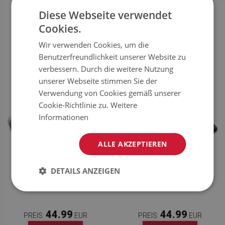
Diese Webseite verwendet
44.99
44.99
PREIS:
EUR
PREIS:
EUR
Cookies.
JETZT
JETZT
KAUFEN
KAUFEN
Wir verwenden Cookies, um die
Benutzerfreundlichkeit unserer Website zu
verbessern. Durch die weitere Nutzung
unserer Webseite stimmen Sie der
Verwendung von Cookies gemäß unserer
Cookie-Richtlinie zu.
Weitere
Informationen
ALLE AKZEPTIEREN
DETAILS ANZEIGEN
TEPPICH MODERN TROPISCHE
KLEINER TEPPICH BLÄTTER AUF
BLÄTTER
GRÜNEM HINTERGRUND
44.99
44.99
PREIS:
EUR
PREIS:
EUR