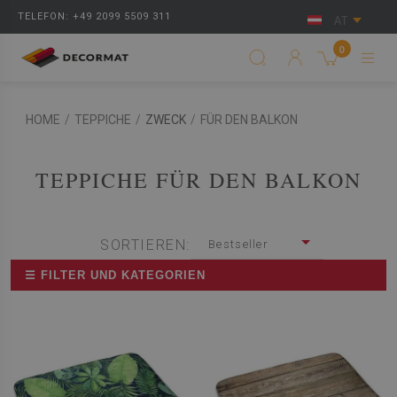
TELEFON: +49 2099 5509 311
AT
0
HOME
/
TEPPICHE
/
ZWECK
/
FÜR DEN BALKON
TEPPICHE FÜR DEN BALKON
SORTIEREN:
Bestseller
☰ FILTER UND KATEGORIEN