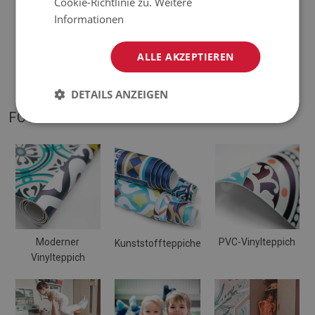
Cookie-Richtlinie zu.
Weitere
Informationen
♦
Die Matte ist für die Verwendung auf einer harten Oberfläche
ausgelegt. Wenn es auf einer weichen Oberfläche platziert
ALLE AKZEPTIEREN
wird, kann es sich verbiegen und verschieben.
DETAILS ANZEIGEN
FOTOS VON UNSEREM PRODUKT
Moderner
PVC-Vinylteppich
Kunststoffteppiche
Vinylteppich