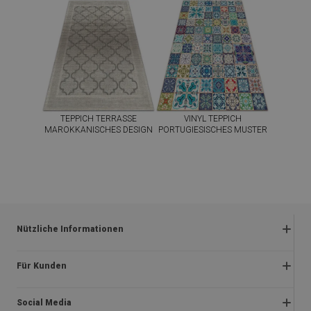
TEPPICH TERRASSE
VINYL TEPPICH
MAROKKANISCHES DESIGN
PORTUGIESISCHES MUSTER
39.99
39.99
PREIS:
EUR
PREIS:
EUR
JETZT
JETZT
KAUFEN
KAUFEN
Nützliche Informationen
Rückgabe und beanstandungen
Für Kunden
Satzung
Impressum
Datenschutzerklärung
Social Media