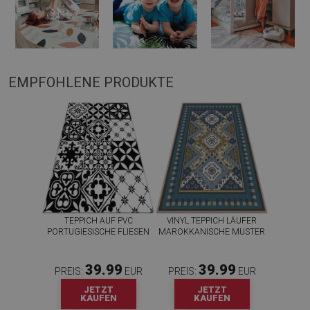
EMPFOHLENE PRODUKTE
TEPPICH AUF PVC
VINYL TEPPICH LÄUFER
PORTUGIESISCHE FLIESEN
MAROKKANISCHE MUSTER
39.99
39.99
PREIS:
EUR
PREIS:
EUR
JETZT
JETZT
KAUFEN
KAUFEN