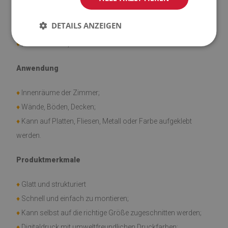
♦
Vinyl verstärkt mit PES-Netz mit Klebstoff;
DETAILS ANZEIGEN
♦
Abmessungen der Fliesen: 30x30 cm;
♦
Fliesendicke: 1,6 mm.
Anwendung
♦
Innenräume der Zimmer;
♦
Wände, Böden, Decken;
♦
Kann auf Platten, Fliesen, Metall oder Farbe aufgeklebt
werden.
Produktmerkmale
♦
Glatt und strukturiert
♦
Schnell und einfach zu montieren;
♦
Kann selbst auf die richtige Größe zugeschnitten werden;
♦
Digitaldruck mit umweltfreundlichen Druckfarben;