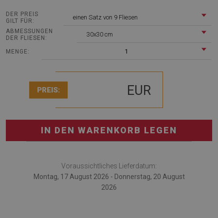
DER PREIS
einen Satz von 9 Fliesen
GILT FÜR:
ABMESSUNGEN
30x30 cm
DER FLIESEN:
1
MENGE:
EUR
PREIS:
IN DEN WARENKORB LEGEN
Voraussichtliches Lieferdatum:
Montag, 17 August 2026 - Donnerstag, 20 August
2026
Vinyl fliesen Linien und Sterne ist eine exzellente