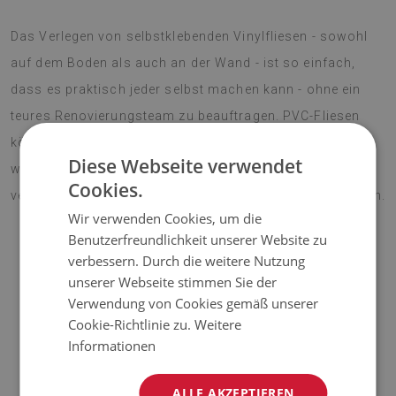
Das Verlegen von selbstklebenden Vinylfliesen - sowohl
auf dem Boden als auch an der Wand - ist so einfach,
dass es praktisch jeder selbst machen kann - ohne ein
teures Renovierungsteam zu beauftragen. PVC-Fliesen
können auf praktisch jeder Oberfläche angebracht
Diese Webseite verwendet
werden, so dass Sie Ihre Inneneinrichtung schnell
Cookies.
verändern und ihr einen neuen Charakter verleihen können.
Wir verwenden Cookies, um die
Benutzerfreundlichkeit unserer Website zu
verbessern. Durch die weitere Nutzung
AUFMERKSAMKEIT!
unserer Webseite stimmen Sie der
Verwendung von Cookies gemäß unserer
♦
Der angegebene Preis gilt für einen Satz von 9 Fliesen mit
Cookie-Richtlinie zu.
Weitere
den Maßen 30x30 cm.
Informationen
Material
ALLE AKZEPTIEREN