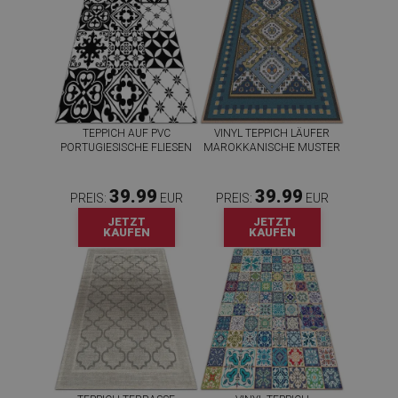
TEPPICH AUF PVC
VINYL TEPPICH LÄUFER
PORTUGIESISCHE FLIESEN
MAROKKANISCHE MUSTER
39.99
39.99
PREIS:
EUR
PREIS:
EUR
JETZT
JETZT
KAUFEN
KAUFEN