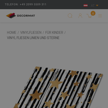
TELEFON: +49 2099 5509 311
AT
0
HOME
/
VINYLFLIESEN
/
FÜR KINDER
/
VINYL FLIESEN LINIEN UND STERNE