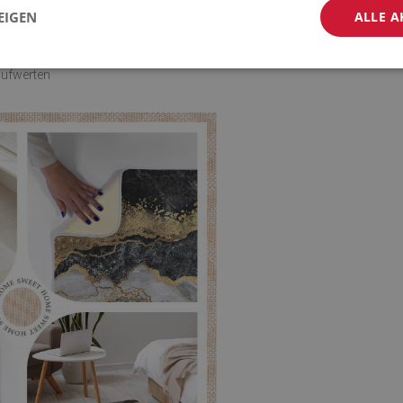
EIGEN
ALLE A
gestellt aus umweltfreundlichen
rstellt, was dauerhafte und lebendige
aufwerten