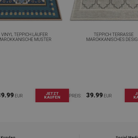
VINYL TEPPICH LÄUFER
TEPPICH TERRASSE
MAROKKANISCHE MUSTER
MAROKKANISCHES DESI
JETZT
J
39.99
39.99
EUR
PREIS:
EUR
KAUFEN
K
 Kunden
Social Medi