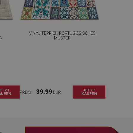
VINYL TEPPICH PORTUGIESISCHES
GN
MUSTER
ETZT
JETZT
39.99
PREIS:
EUR
AUFEN
KAUFEN
a