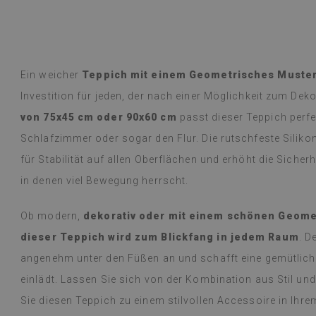
übersetzt,
siehe Original
)
Vinylfliesen – e
Weiterlesen
an Designs mac
alunska
Lieferung erfol
Beatrycz
hr
vor 1 Jahr
beschrieben, gu
Ein weicher
Teppich mit einem Geometrisches Muste
kinderleicht, d
Investition für jeden, der nach einer Möglichkeit zum Dek
mühelos, und da
begeistert und
von 75x45 cm oder 90x60 cm
passt dieser Teppich perf
dünne Folie leis
Schlafzimmer oder sogar den Flur. Die rutschfeste Silikon
einer Woche, u
dem Gasherd (üb
für Stabilität auf allen Oberflächen und erhöht die Sicherh
Probleme festge
in denen viel Bewegung herrscht.
einem feuchten
werden oder etw
Ob modern,
dekorativ oder mit einem schönen Geome
empfehlen.
dieser Teppich wird zum Blickfang in jedem Raum
. D
(Von Google üb
angenehm unter den Füßen an und schafft eine gemütlich
einlädt. Lassen Sie sich von der Kombination aus Stil 
Sie diesen Teppich zu einem stilvollen Accessoire in Ihr