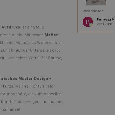
in tolles Produkt! Die riesige Auswahl
Ich bin sehr zufr
Weiterlesen
ht die Entscheidung schwer. Die
wunderschönes Mu
gte innerhalb einer Woche und war, wie
e K
nur empfehlen :)
Patrycja M
vor 1 Jahr
t verpackt. Die Anbringung war
r Aufdruck
ist eine tolle
as Abziehen und Aufkleben ging
(Von Google übe
orieren sucht. Mit seinen
Maßen
s Ergebnis ist fantastisch. Ich bin
 immer noch erstaunt, was so eine
ekt in die Küche, das Wohnzimmer,
ten kann. Ich benutze sie jetzt seit
schicht auf der Unterseite sorgt
nd selbst beim häufigen Kochen auf
er die Feiertage) habe ich keinerlei
eit – ein echter Vorteil für Räume,
stellt. Sie lassen sich einfach mit
 Tuch abwischen, falls sie schmutzig
as verschüttet wird. Ich kann sie nur
trisches Muster Design –
er kurze, weiche Flor fühlt sich
ersetzt,
siehe Original
)
e Atmosphäre, die zum Verweilen
und Komfort überzeugen und machen
em Zuhause!