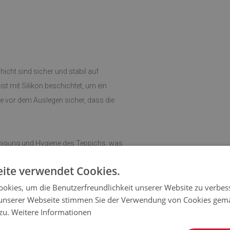
hicht sind sicher und stabil auf
st mit Silikon beschichtet, um ein
e vor dem Auslegen sicher, dass die
einigung und Hygiene des Teppichs, was
ite verwendet Cookies.
kann der Teppich in jedem Raum
okies, um die Benutzerfreundlichkeit unserer Website zu verbes
unserer Webseite stimmen Sie der Verwendung von Cookies gem
 Flur oder ins Wohnzimmer und sorgt
 zu.
Weitere Informationen