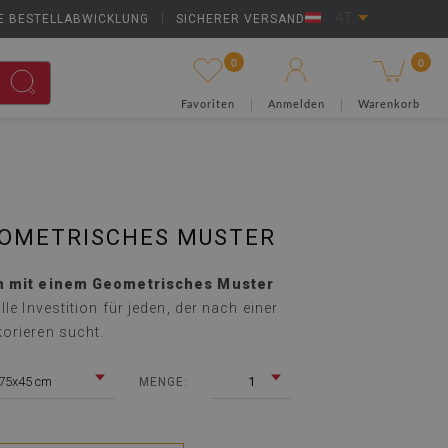
E BESTELLABWICKLUNG
|
SICHERER VERSAND
AT
0
0
Favoriten
Anmelden
Warenkorb
EOMETRISCHES MUSTER
h mit einem Geometrisches Muster
olle Investition für jeden, der nach einer
orieren sucht.
75x45 cm
1
MENGE: