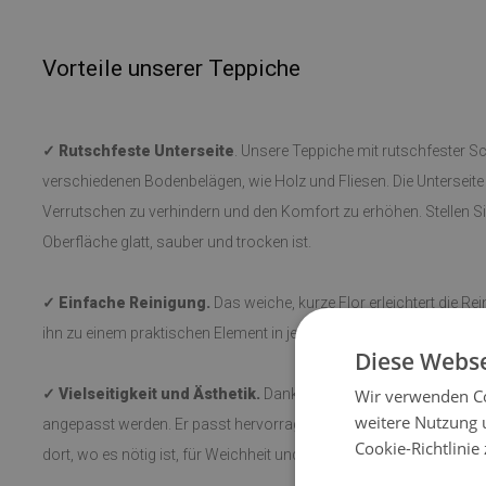
Vorteile unserer Teppiche
✓ Rutschfeste Unterseite
. Unsere Teppiche mit rutschfester Sc
verschiedenen Bodenbelägen, wie Holz und Fliesen. Die Unterseite i
Verrutschen zu verhindern und den Komfort zu erhöhen. Stellen Si
Oberfläche glatt, sauber und trocken ist.
✓ Einfache Reinigung.
Das weiche, kurze Flor erleichtert die R
ihn zu einem praktischen Element in jedem Raum macht.
Diese Webse
✓ Vielseitigkeit und Ästhetik.
Dank der verschiedenen Muster 
Wir verwenden Co
weitere Nutzung 
angepasst werden. Er passt hervorragend neben das Bett, in den
Cookie-Richtlinie
dort, wo es nötig ist, für Weichheit und Komfort.