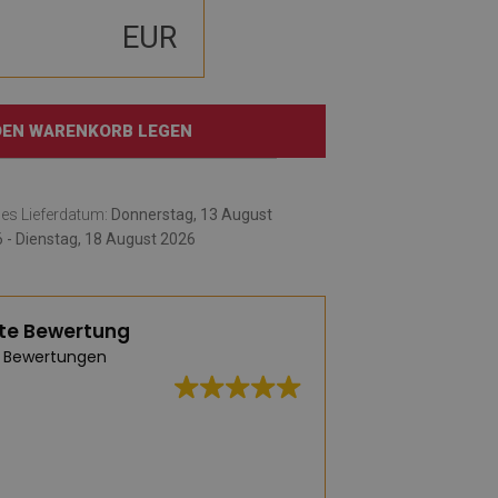
EUR
 DEN WARENKORB LEGEN
hes Lieferdatum:
Donnerstag, 13 August
 - Dienstag, 18 August 2026
te Bewertung
 Bewertungen
Eine riesige Ausw
praktischen Vinylte
Geschmack etwas 