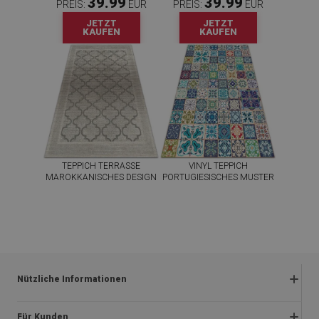
39.99
39.99
PREIS:
EUR
PREIS:
EUR
JETZT
JETZT
KAUFEN
KAUFEN
TEPPICH TERRASSE
VINYL TEPPICH
MAROKKANISCHES DESIGN
PORTUGIESISCHES MUSTER
39.99
39.99
PREIS:
EUR
PREIS:
EUR
JETZT
JETZT
KAUFEN
KAUFEN
Nützliche Informationen
Rückgabe und beanstandungen
Für Kunden