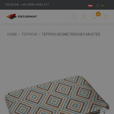
TELEFON: +49 2099 5509 311
AT
0
HOME
/
TEPPICHE
/
TEPPICH GEOMETRISCHES MUSTER
‹
›