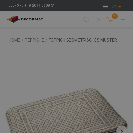
TELEFON: +49 2099 5509 311
AT
0
HOME
/
TEPPICHE
/
TEPPICH GEOMETRISCHES MUSTER
‹
›