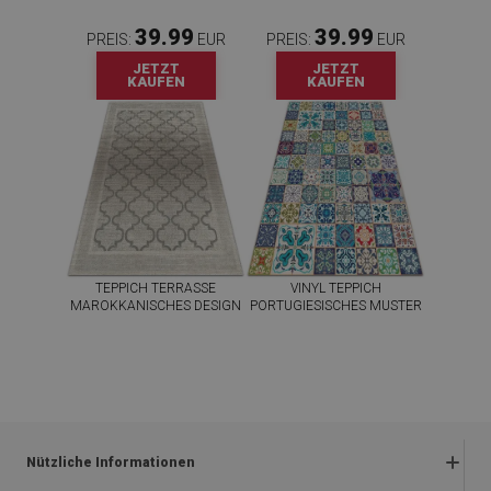
39.99
39.99
PREIS:
EUR
PREIS:
EUR
JETZT
JETZT
KAUFEN
KAUFEN
TEPPICH TERRASSE
VINYL TEPPICH
MAROKKANISCHES DESIGN
PORTUGIESISCHES MUSTER
39.99
39.99
PREIS:
EUR
PREIS:
EUR
JETZT
JETZT
KAUFEN
KAUFEN
Nützliche Informationen