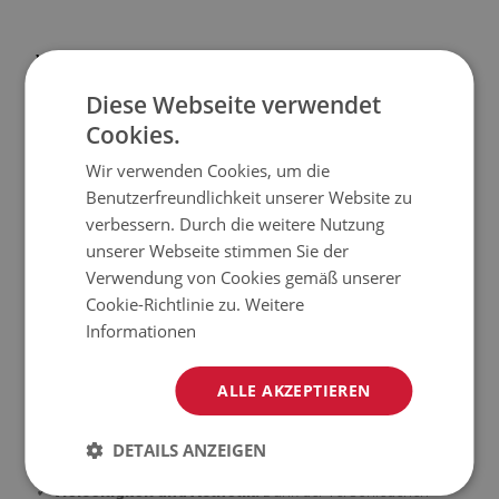
Vorteile unserer Teppiche
Diese Webseite verwendet
Cookies.
✓ Rutschfeste Unterseite
. Unsere Teppiche mit
Wir verwenden Cookies, um die
rutschfester Schicht sind sicher und stabil auf verschiedenen
Benutzerfreundlichkeit unserer Website zu
Bodenbelägen, wie Holz und Fliesen. Die Unterseite ist mit
verbessern. Durch die weitere Nutzung
Silikon beschichtet, um ein Verrutschen zu verhindern und
unserer Webseite stimmen Sie der
den Komfort zu erhöhen. Stellen Sie vor dem Auslegen sicher,
Verwendung von Cookies gemäß unserer
Cookie-Richtlinie zu.
Weitere
dass die Oberfläche glatt, sauber und trocken ist.
Informationen
✓ Einfache Reinigung.
Das weiche, kurze Flor erleichtert die
ALLE AKZEPTIEREN
Reinigung und Hygiene des Teppichs, was ihn zu einem
praktischen Element in jedem Raum macht.
DETAILS ANZEIGEN
✓ Vielseitigkeit und Ästhetik.
Dank der verschiedenen