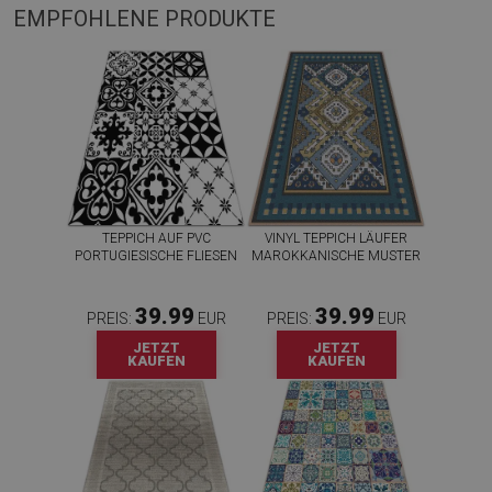
EMPFOHLENE PRODUKTE
TEPPICH AUF PVC
VINYL TEPPICH LÄUFER
PORTUGIESISCHE FLIESEN
MAROKKANISCHE MUSTER
39.99
39.99
PREIS:
EUR
PREIS:
EUR
JETZT
JETZT
KAUFEN
KAUFEN