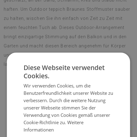
geschätzt, an der Sand, Schlamm, Kies und Staub nicht
haften. Um Outdoor teppich Braunes Stoffmuster sauber
zu halten, wischen Sie ihn einfach von Zeit zu Zeit mit
einem feuchten Tuch ab. Dieses Outdoor-Arrangement
bringt einzigartige Stimmung auf den Balkon und in den
Garten und macht diesen Bereich angenehm für Körper
und Seele. Lebendige Farben erfreuen das Auge für eine
lange Zeit. Machen Sie Ihre Terrasse zu einem Blickfang!
Diese Webseite verwendet
Cookies.
Wir verwenden Cookies, um die
♦
Material:
Vinyl verstärkt mit PES-Netz;
Benutzerfreundlichkeit unserer Website zu
verbessern. Durch die weitere Nutzung
♦
Dicke:
1,6 mm;
unserer Webseite stimmen Sie der
Verwendung von Cookies gemäß unserer
♦
Die Teppiche sind nicht rutschfest;
Cookie-Richtlinie zu.
Weitere
Informationen
♦
Farbtöne von Teppichen können geringfügig von der