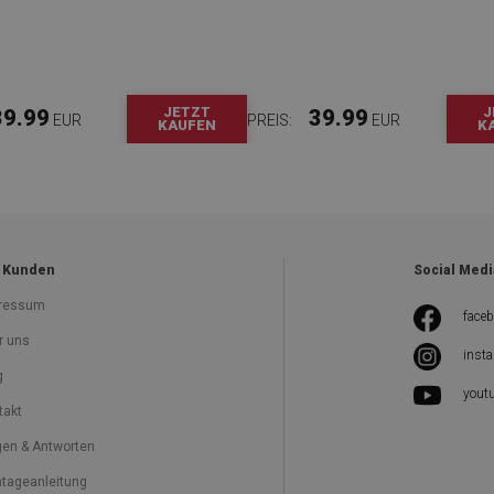
JETZT
J
39.99
39.99
EUR
PREIS:
EUR
KAUFEN
K
 Kunden
Social Medi
ressum
face
r uns
inst
g
yout
takt
gen & Antworten
tageanleitung