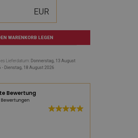
EUR
 DEN WARENKORB LEGEN
hes Lieferdatum:
Donnerstag, 13 August
 - Dienstag, 18 August 2026
te Bewertung
 Bewertungen
Hervorragende Qua
und schnelle Liefe