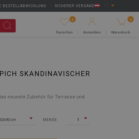
E BESTELLABWICKLUNG
|
SICHERER VERSAND
AT
0
0
Favoriten
Anmelden
Warenkorb
PICH SKANDINAVISCHER
das neueste Zubehör für Terrasse und
60x90 cm
1
MENGE: