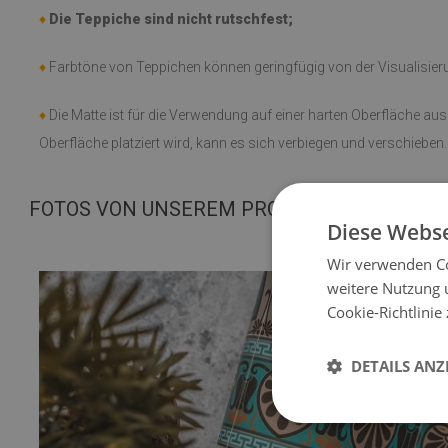
♦
Die Teppiche sind nicht rutschfest;
♦
Farbtöne von Teppichen können geringfügig von der Visualisie
♦
Die Matte ist für die Verwendung auf einer harten Oberfläche au
Oberfläche platziert wird, kann es sich verbiegen und verschieben.
FOTOS VON UNSEREM PRODUKT
Diese Webse
Wir verwenden Co
weitere Nutzung 
Cookie-Richtlinie
DETAILS ANZ