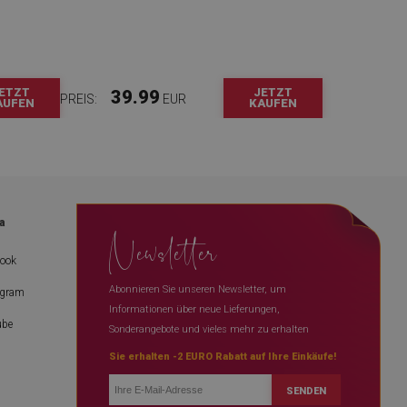
ETZT
JETZT
39.99
PREIS:
EUR
AUFEN
KAUFEN
a
Newsletter
book
Abonnieren Sie unseren Newsletter, um
agram
Informationen über neue Lieferungen,
ube
Sonderangebote und vieles mehr zu erhalten
Sie erhalten -2 EURO Rabatt auf Ihre Einkäufe!
SENDEN