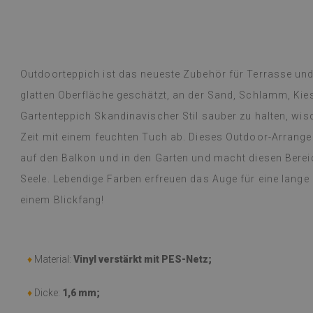
übersetzt,
siehe Original
)
Vinylfliesen – e
Weiterlesen
an Designs mac
alunska
Lieferung erfol
Beatrycz
hr
vor 1 Jahr
beschrieben, gu
Outdoorteppich ist das neueste Zubehör für Terrasse und
kinderleicht, d
glatten Oberfläche geschätzt, an der Sand, Schlamm, Kie
mühelos, und da
begeistert und
Gartenteppich Skandinavischer Stil sauber zu halten, wisc
dünne Folie leis
Zeit mit einem feuchten Tuch ab. Dieses Outdoor-Arrangem
einer Woche, u
auf den Balkon und in den Garten und macht diesen Berei
dem Gasherd (üb
Probleme festge
Seele. Lebendige Farben erfreuen das Auge für eine lange 
einem feuchten
einem Blickfang!
werden oder etw
empfehlen.
(Von Google üb
♦
Material:
Vinyl verstärkt mit PES-Netz;
♦
Dicke:
1,6 mm;