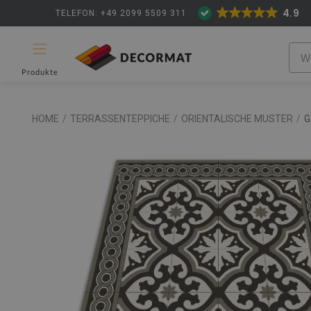
4.9
TELEFON: +49 2099 5509 311
Produkte
HOME
/
TERRASSENTEPPICHE
/
ORIENTALISCHE MUSTER
/
G