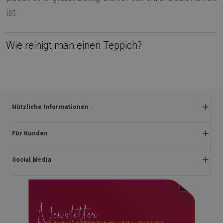
ist.
Wie reinigt man einen Teppich?
Nützliche Informationen
Rückgabe und beanstandungen
Für Kunden
Satzung
Impressum
Datenschutzerklärung
Social Media
Über uns
Lieferung
Blog
Rücktrittsrecht
facebook
Kontakt
Zahlungen
Newsletter
instagram
Fragen & Antworten
youtube