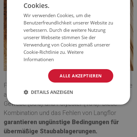
Cookies.
Wir verwenden Cookies, um die
Benutzerfreundlichkeit unserer Website zu
verbessern. Durch die weitere Nutzung
unserer Webseite stimmen Sie der
Verwendung von Cookies gemäß unserer
Cookie-Richtlinie zu.
Weitere
Informationen
ALLE AKZEPTIEREN
Für Allergiker empfehlen wir,
Vinylteppiche
, die
DETAILS ANZEIGEN
aus einem Kunststoffmaterial bestehen - PVC-
Gewebe (85%) und Polyester (15%). Diese
Kombination und das Fehlen von Langflor
garantieren ungünstige Bedingungen für
übermäßige Staubablagerungen.