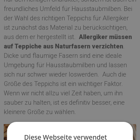
freundliches Umfeld für Hausstaubmilben. Bei
der Wahl des richtigen Teppichs für Allergiker
ist zunächst das Material zu berücksichtigen,
aus dem er hergestellt ist.
Allergiker müssen
auf Teppiche aus Naturfasern verzichten
.
Dicke und flaumige Fasern sind eine ideale
Umgebung für Hausstaubmilben und lassen
sich nur schwer wieder loswerden. Auch die
Größe des Teppichs ist ein wichtiger Faktor.
Wenn wir nicht allzu viel Zeit haben, um ihn
sauber zu halten, ist es definitiv besser, eine
kleinere Größe zu wählen.
Diese Webseite verwendet