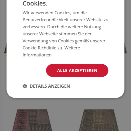
Cookies.
Wir verwenden Cookies, um die
Benutzerfreundlichkeit unserer Website zu
verbessern. Durch die weitere Nutzung
unserer Webseite stimmen Sie der
Verwendung von Cookies gemäß unserer
Cookie-Richtlinie zu.
Weitere
Informationen
VINYL TEPPICH TRIBAL-MUSTER
TEPPICH PVC AZTEC-STIL
ALLE AKZEPTIEREN
39.99
39.99
PREIS:
EUR
PREIS:
EUR
DETAILS ANZEIGEN
JETZT
JETZT
KAUFEN
KAUFEN