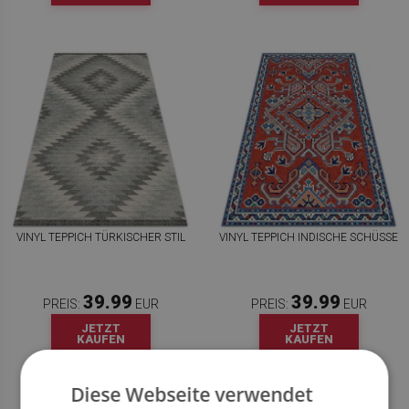
VINYL TEPPICH TÜRKISCHER STIL
VINYL TEPPICH INDISCHE SCHÜSSE
39.99
39.99
PREIS:
EUR
PREIS:
EUR
JETZT
JETZT
KAUFEN
KAUFEN
Diese Webseite verwendet