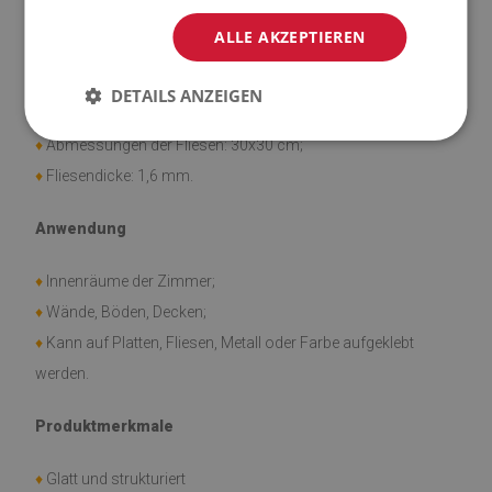
den Maßen 30x30 cm.
ALLE AKZEPTIEREN
Material
DETAILS ANZEIGEN
♦
Vinyl verstärkt mit PES-Netz mit Klebstoff;
♦
Abmessungen der Fliesen: 30x30 cm;
♦
Fliesendicke: 1,6 mm.
Anwendung
♦
Innenräume der Zimmer;
♦
Wände, Böden, Decken;
♦
Kann auf Platten, Fliesen, Metall oder Farbe aufgeklebt
werden.
Produktmerkmale
♦
Glatt und strukturiert