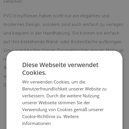
verleihen.
PVC-Vinylfliesen haben nicht nur ein elegantes und
modernes Design, sondern sind auch einfach zu verlegen
und bequem in der Handhabung. Sie können sie einfach
auf Ihre bestehende Wand- oder Bodenfläche aufbringen.
Vinyl wand boden fliesen Geometrisches graues Motiv ist
resistent gegen Feuchtigkeit und Kratzer. Es leitet die
Diese Webseite verwendet
Wärme gut und dämpft den Schall. Dank diesem ist es
Cookies.
eine ideale Alternative zu bekannten
Wir verwenden Cookies, um die
Dekorationsmaterialien.
Benutzerfreundlichkeit unserer Website zu
verbessern. Durch die weitere Nutzung
unserer Webseite stimmen Sie der
Verwendung von Cookies gemäß unserer
AUFMERKSAMKEIT!
Cookie-Richtlinie zu.
Weitere
Informationen
♦
Der angegebene Preis gilt für einen Satz von 9 Fliesen mit