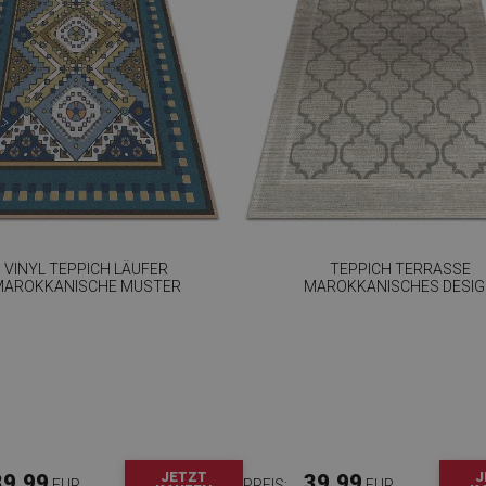
VINYL TEPPICH LÄUFER
TEPPICH TERRASSE
MAROKKANISCHE MUSTER
MAROKKANISCHES DESI
JETZT
J
39.99
39.99
EUR
PREIS:
EUR