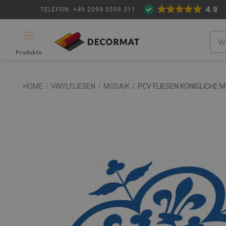
4.9
TELEFON: +49 2099 5509 311
Produkte
HOME
/
VINYLFLIESEN
/
MOSAIK
/
PCV FLIESEN KÖNIGLICHE 