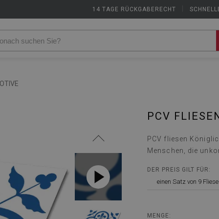
14 TAGE RÜCKGABERECHT
|
SCHNELL
MOTIVE
PCV FLIESE
PCV fliesen Königlic
Menschen, die unkon
DER PREIS GILT FÜR:
einen Satz von 9 Flies
MENGE: