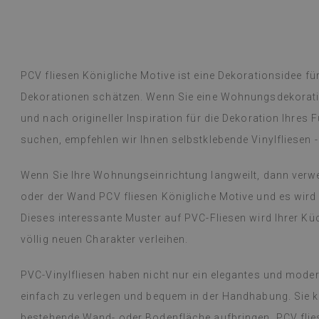
PCV fliesen Königliche Motive ist eine Dekorationsidee f
Dekorationen schätzen. Wenn Sie eine Wohnungsdekorat
und nach origineller Inspiration für die Dekoration Ihre
suchen, empfehlen wir Ihnen selbstklebende Vinylfliesen 
Wenn Sie Ihre Wohnungseinrichtung langweilt, dann verw
oder der Wand PCV fliesen Königliche Motive und es wird 
Dieses interessante Muster auf PVC-Fliesen wird Ihrer K
völlig neuen Charakter verleihen.
PVC-Vinylfliesen haben nicht nur ein elegantes und mode
einfach zu verlegen und bequem in der Handhabung. Sie k
bestehende Wand- oder Bodenfläche aufbringen. PCV fliese