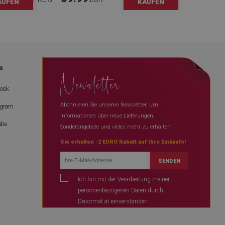
AUFEN
KAUFEN
a
Newsletter
book
Abonnieren Sie unseren Newsletter, um
agram
Informationen über neue Lieferungen,
ube
Sonderangebote und vieles mehr zu erhalten
Sie erhalten -2 EURO Rabatt auf Ihre Einkäufe!
SENDEN
Ich bin mit der Verarbeitung meiner
personenbezogenen Daten durch
Decormat.at einverstanden