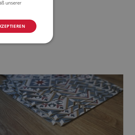
äß unserer
KZEPTIEREN