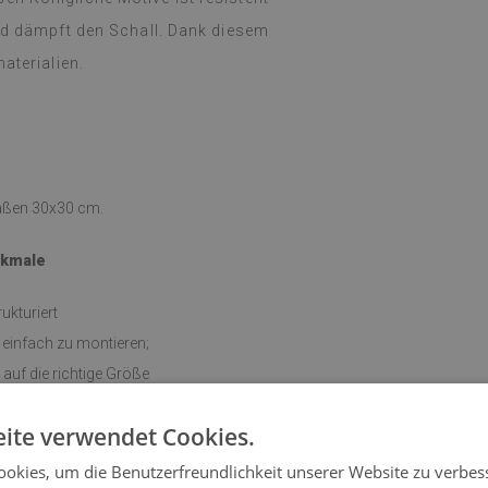
und dämpft den Schall. Dank diesem
aterialien.
Maßen 30x30 cm.
kmale
ukturiert
 einfach zu montieren;
auf die richtige Größe
n werden;
ite verwendet Cookies.
k mit umweltfreundlichen
okies, um die Benutzerfreundlichkeit unserer Website zu verbes