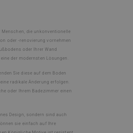
ür Menschen, die unkonventionelle
ion oder -renovierung vornehmen
s Fußbodens oder Ihrer Wand
- eine der modernsten Lösungen.
enden Sie diese auf dem Boden
eine radikale Änderung erfolgen.
üche oder Ihrem Badezimmer einen
rnes Design, sondern sind auch
önnen sie einfach auf Ihre
n Königliche Motive ist resistent