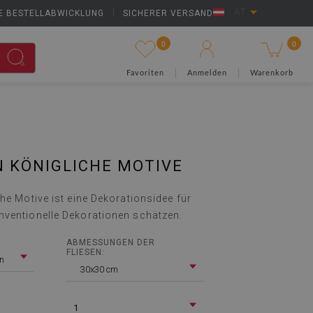
E BESTELLABWICKLUNG
|
SICHERER VERSAND
AT
0
0
Favoriten
Anmelden
Warenkorb
N KÖNIGLICHE MOTIVE
he Motive ist eine Dekorationsidee für
ventionelle Dekorationen schätzen.
ABMESSUNGEN DER
FLIESEN:
en
30x30 cm
1