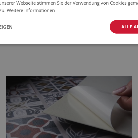
fähig gegen Abrieb, mechanische
unserer Webseite stimmen Sie der Verwendung von Cookies gem
 zu.
Weitere Informationen
, Verfärbung, Flecken und UV-
EIGEN
ALLE A
emperaturbereich: von -10 C bis