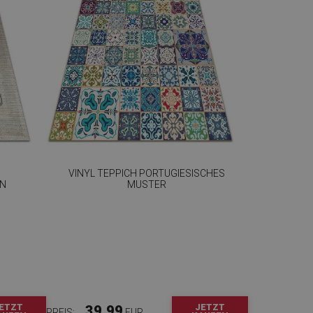
VINYL TEPPICH PORTUGIESISCHES
GN
MUSTER
ETZT
JETZT
39.99
PREIS:
EUR