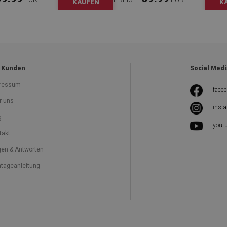
KAUFEN
K
 Kunden
Social Medi
ressum
face
r uns
inst
g
yout
takt
gen & Antworten
tageanleitung